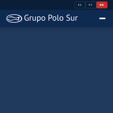
ES
PT
EN